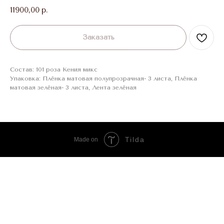
11900,00
р.
Заказать
Состав: 101 роза Кения микс
Упаковка: Плёнка матовая полупрозрачная- 3 листа, Плёнка
матовая зелёная- 3 листа, Лента зелёная
Tilda
Made on